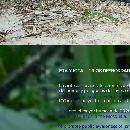
ETA Y IOTA | " RIOS DESBORDA
Our Goal
>
Las intesas lluvias y los vientos 
Is to provide the people living in r
desborde y peligrosos deslaves son
Mosquitia with a system of medical
that fosters personal development
IOTA es el mayor huracán, en al at
the community.
- Iota: el mayor huracan de 2020 
To foster research and conservatio
natural resources in the Mosquitia.
To promote public awareness of, and