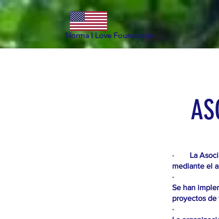
Norma I Love Foundation
AS
Not
· La Asociac
mediante el a
·
Se han imple
proyectos de 
·