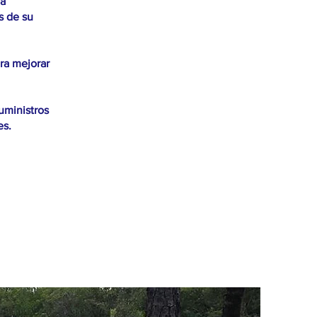
la
s de su
ara mejorar
suministros
es.