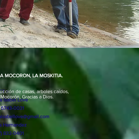
EA MOCORON, LA MOSKITIA.
ucción de casas, arboles caídos,
T >
 Mocorón, Gracias a Dios.
a Isabel Love
87
 8743-0031
isabellove@gmail.com
os Hernandez
17) 832-0401