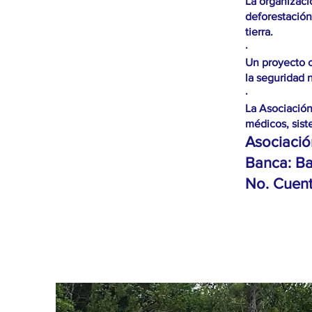
La organizació
deforestación
tierra.
·
Un proyecto c
la seguridad 
·
La Asociación
médicos, sist
Asociació
Banca: Ba
No. Cuent