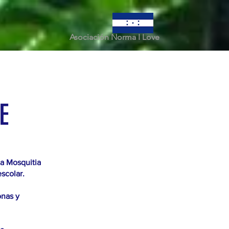
Asociación Norma I Love
E
a Mosquitia
scolar.
onas y