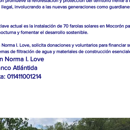
n promueve la reforestación y protección del territorio frente a 
 ilegal, involucrando a las nuevas generaciones como guardiane
lave actual es la instalación de 70 farolas solares en Mocorón p
nocturna y fomentar el desarrollo sostenible.
 Norma I. Love, solicita donaciones y voluntarios para financiar 
emas de filtración de agua y materiales de construcción esencial
n Norma I. Love
nco Atlántida
a: 011411001214