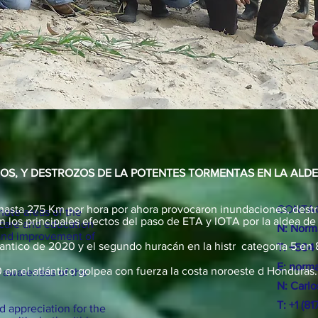
DOS, Y DESTROZOS DE LA POTENTES TORMENTAS EN LA ALD
de hasta 275 Km por hora por ahora provocaron inundaciones, destr
CONTAC
emote areas of the
 los principales efectos del paso de ETA y IOTA por la aldea de
 care and education
N: Norm
 and improvement of
lantico de 2020 y el segundo huracán en la histr categoria 5 en 
T: +504
E:
norma
en el atlántico golpea con fuerza la costa noroeste d Honduras.
n awareness of the
N: Carl
T: +1 (8
 appreciation for the