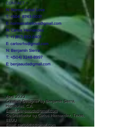
CONTACT >
N: Norma Isabel Love
T: +504
8743-0031
E:
normaisabellove@gmail.com
N: Carlos Hernandez
T:
+1 (817) 832-0401
E:
carlosrhs@gmail.com
N:
Benjamín
Sierra
T: +(504)
3248-8997
E:
benjaauda@gmail.com
April 2020
Creative Designer by Benjamín Sierra,
Honduras. C.A.
Email: benjaauda@gmail.com
Co Diseñador by Carlos Hernandez, Texas,
EEUU
Email: carlosrhs@gmail.com