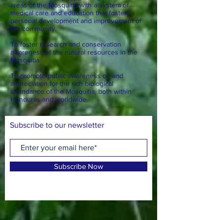
areas of the Mosquitia with a system of
medical care and education that fosters
personal development and improvement of
the community.
To foster research and conservation
awareness of the natural resources in the
Mosquitia.
To promote public awareness of, and
appreciation for the rich biological
abundance of the Mosquitia, both within
Honduras and worldwide.
Subscribe to our newsletter
Subscribe Now