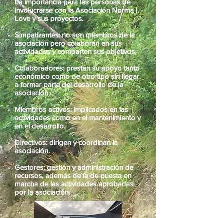
La importancia para las personas de
involucrarse con la Asociación Norma I.
Love y sus proyectos.
Simpatizantes: no son miembros de la
asociación pero colaboran en sus
actividades y comparten sus objetivos.
Colaboradores: prestan su apoyo tanto
económico como de otro tipo sin llegar
a formar parte del desarrollo de la
asociación.
Miembros activos: implicados en las
actividades como en el mantenimiento y
en el desarrollo.
Directivos: dirigen y coordinan la
asociación.
Gestores: gestión y administración de
recursos, además de la de puesta en
marcha de las actividades aprobadas
por la asociación.