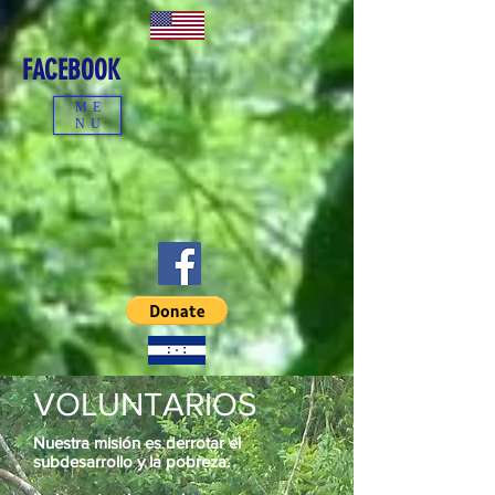
FACEBOOK
ME
NU
VOLUNTARIOS
Nuestra misión es derrotar el
subdesarrollo y la pobreza.