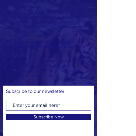
Our Goal
>
Is to provide the people living in remote
areas of the Mosquitia with a system of
medical care and education that fosters
personal development and improvement of
the community.
To foster research and conservation
awareness of the natural resources in the
Mosquitia.
To promote public awareness of, and
appreciation for the rich biological
abundance of the Mosquitia, both within
Honduras and worldwide.
Subscribe to our newsletter
Subscribe Now