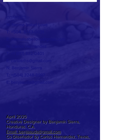
CONTACT >
N: Norma Isabel Love
T: +504
8743-0031
E:
normaisabellove@gmail.com
N: Carlos Hernandez
T:
+1 (817) 832-0401
E:
carlosrhs@gmail.com
N:
Benjamín
Sierra
T: +(504)
3248-8997
E:
benjaauda@gmail.com
April 2020
Creative Designer by Benjamín Sierra,
Honduras. C.A.
Email: benjaauda@gmail.com
Co Diseñador by Carlos Hernandez, Texas,