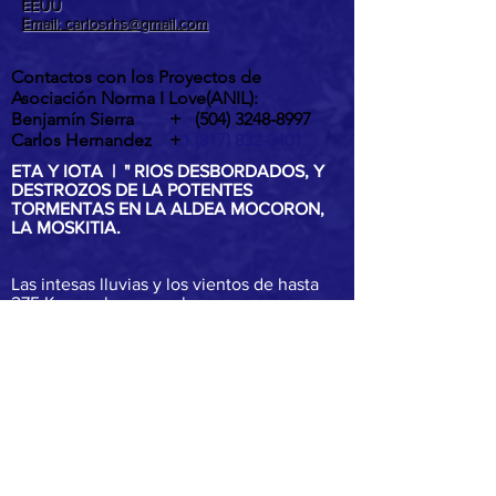
EEUU
Email: carlosrhs@gmail.com
Contactos con los Proyectos de
Asociación Norma I Love(ANIL):
Benjamín Sierra +
(504) 3248-8997
Carlos Hernandez +
1 (817) 832-0401
ETA Y IOTA | " RIOS DESBORDADOS, Y
DESTROZOS DE LA POTENTES
TORMENTAS EN LA ALDEA MOCORON,
LA MOSKITIA.
Las intesas lluvias y los vientos de hasta
275 Km por hora por ahora provocaron
inundaciones, destrucción de casas,
arboles caídos, desborde y peligrosos
deslaves son los principales efectos del
paso de ETA y IOTA por la aldea de
Mocorón, Gracias a Dios.
IOTA es el mayor huracán, en al atlantico
de 2020 y el segundo huracán en la histr
categoria 5 en 87