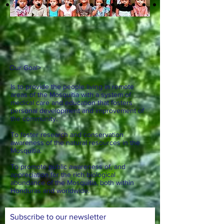
Our Goal
>
Is to provide the people living in remote
areas of the Mosquitia with a system of
medical care and education that fosters
personal development and improvement of
the community.
To foster research and conservation
awareness of the natural resources in the
Mosquitia.
To promote public awareness of, and
appreciation for the rich biological
abundance of the Mosquitia, both within
Honduras and worldwide.
Subscribe to our newsletter