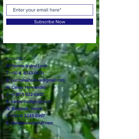
Subscribe Now
CONTACT >
N: Norma Isabel Love
T: +504
8743-0031
E:
normaisabellove@gmail.com
N: Carlos Hernandez
T:
+1 (817) 832-0401
E:
carlosrhs@gmail.com
N:
Benjamín
Sierra
T: +(504)
3248-8997
E:
benjaauda@gmail.com