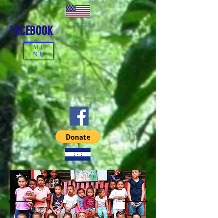
FACEBOOK
ME
NU