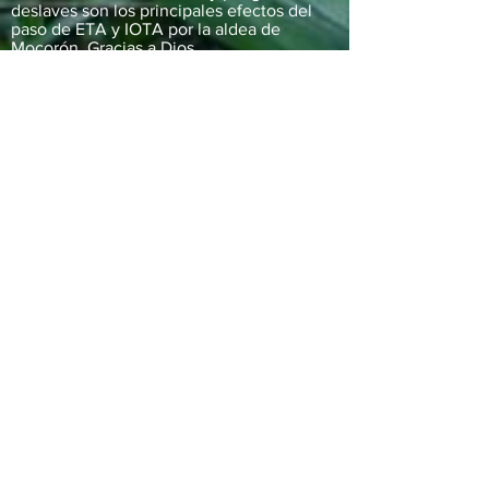
deslaves son los principales efectos del
paso de ETA y IOTA por la aldea de
Mocorón, Gracias a Dios.
IOTA es el mayor huracán, en al atlantico
de 2020 y el segundo huracán en la histr
categoria 5 en 87
- Iota: el mayor huracan de 2020 en el
atlántico golpea con fuerza la costa
noroeste d Honduras.