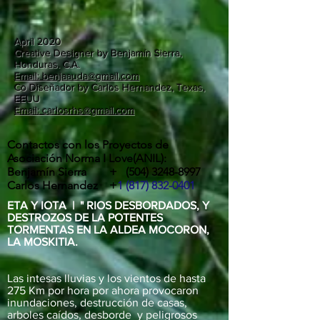
April 2020
Creative Designer by Benjamín Sierra,
Honduras. C.A.
Email: benjaauda@gmail.com
Co Diseñador by Carlos Hernandez, Texas,
EEUU
Email: carlosrhs@gmail.com
Contactos con los Proyectos de
Asociación Norma I Love(ANIL):
Benjamín Sierra +
(504) 3248-8997
Carlos Hernandez +
1 (817) 832-0401
ETA Y IOTA | " RIOS DESBORDADOS, Y
DESTROZOS DE LA POTENTES
TORMENTAS EN LA ALDEA MOCORON,
LA MOSKITIA.
Las intesas lluvias y los vientos de hasta
275 Km por hora por ahora provocaron
inundaciones, destrucción de casas,
arboles caídos, desborde y peligrosos