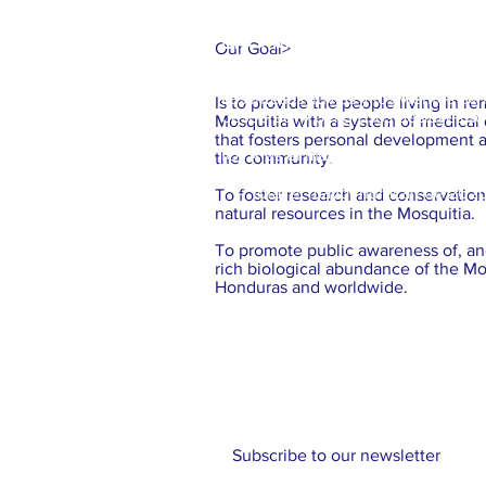
ETA Y IOTA | " RIOS DESBORDA
Our Goal
>
Las intesas lluvias y los vientos 
Is to provide the people living in r
desborde y peligrosos deslaves son
Mosquitia with a system of medical
that fosters personal development
IOTA es el mayor huracán, en al at
the community.
- Iota: el mayor huracan de 2020 
To foster research and conservatio
natural resources in the Mosquitia.
To promote public awareness of, and
rich biological abundance of the Mo
Honduras and worldwide.
Subscribe to our newsletter