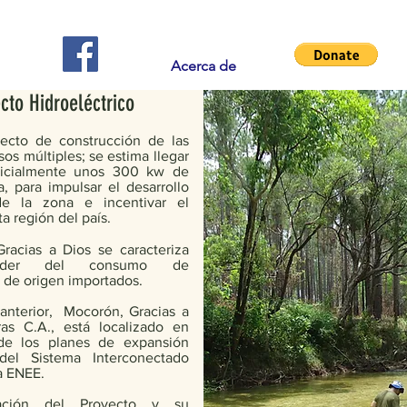
Acerca de
cto Hidroeléctrico
ecto de construcción de las
sos múltiples; se estima llegar
nicialmente unos 300 kw de
a, para impulsar el desarrollo
e la zona e incentivar el
a región del país.
Gracias a Dios se caracteriza
nder del consumo de
 de origen importados.
anterior, Mocorón, Gracias a
as C.A., está localizado en
de los planes de expansión
del Sistema Interconectado
a ENEE.
cación del Proyecto y su