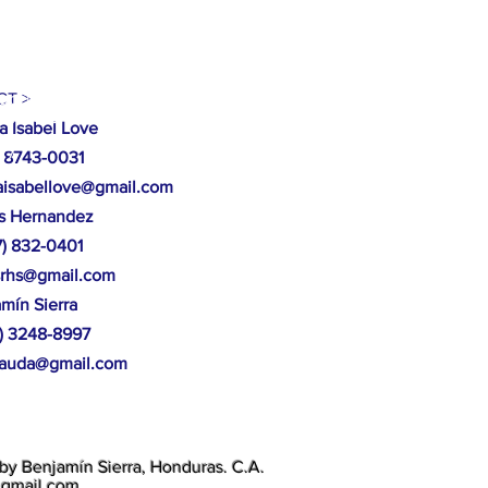
EA MOCORON, LA MOSKITIA.
ucción de casas, arboles caídos,
T >
 Mocorón, Gracias a Dios.
a Isabel Love
87
 8743-0031
isabellove@gmail.com
os Hernandez
17) 832-0401
srhs@gmail.com
amín
Sierra
4) 3248-8997
aauda@gmail.com
by Benjamín Sierra, Honduras. C.A.
@gmail.com