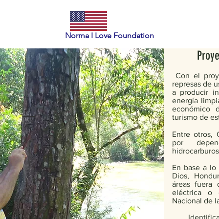
Norma I Love Foundation
Proye
Con el proy
represas de u
a producir i
energía limpi
económico d
turismo de est
Entre otros, 
por depe
hidrocarburos
En base a lo 
Dios, Hondur
áreas fuera 
eléctrica o 
Nacional de l
​ Identifi