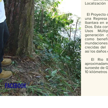
Localización
El Proyecto c
una Represa 
Ibantara en 
Dios. Esta c
Usos Múlt
generación d
como benefic
inundaciones
crecidas del 
así los daños 
El Rio Iba
aproximada
suroeste de G
10 kilómetros
FACEBOOK